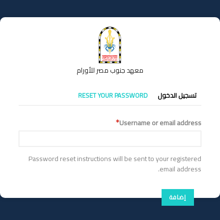
تجاوز
إلى
المحتوى
الرئيسي
معهد جنوب مصر للأورام
التبويبات
تسجيل الدخول
RESET YOUR PASSWORD
الأساسية
Username or email address
Password reset instructions will be sent to your registered
email address.