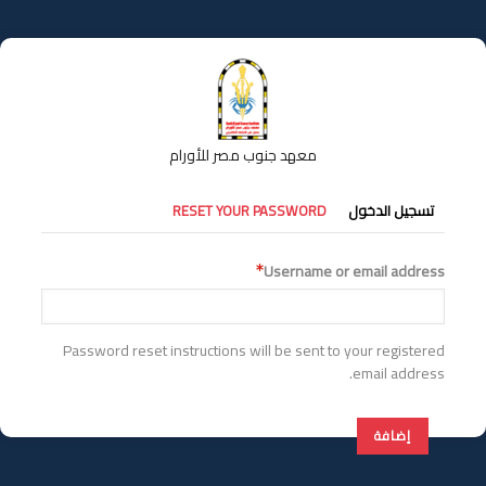
تجاوز
إلى
المحتوى
الرئيسي
معهد جنوب مصر للأورام
التبويبات
تسجيل الدخول
RESET YOUR PASSWORD
الأساسية
Username or email address
Password reset instructions will be sent to your registered
email address.