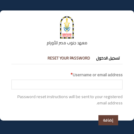
تجاوز
إلى
المحتوى
الرئيسي
معهد جنوب مصر للأورام
التبويبات
تسجيل الدخول
RESET YOUR PASSWORD
الأساسية
Username or email address
Password reset instructions will be sent to your registered
email address.