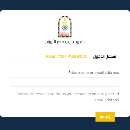
تجاوز
إلى
المحتوى
الرئيسي
معهد جنوب مصر للأورام
التبويبات
تسجيل الدخول
RESET YOUR PASSWORD
الأساسية
Username or email address
Password reset instructions will be sent to your registered
email address.