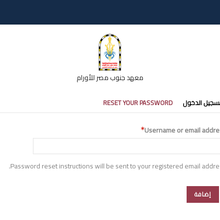
معهد جنوب مصر للأورام
تبويبات
سجيل الدخول
RESET YOUR PASSWORD
أساسية
Username or email addre
Password reset instructions will be sent to your registered email addre