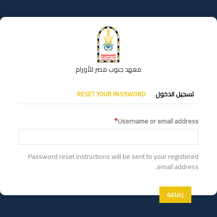
تجاوز
إلى
المحتوى
الرئيسي
معهد جنوب مصر للأورام
التبويبات
تسجيل الدخول
RESET YOUR PASSWORD
الأساسية
Username or email address
Password reset instructions will be sent to your registered
email address.