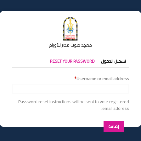
تجاوز
إلى
المحتوى
الرئيسي
معهد جنوب مصر للأورام
التبويبات
تسجيل الدخول
RESET YOUR PASSWORD
الأساسية
Username or email address
Password reset instructions will be sent to your registered
email address.