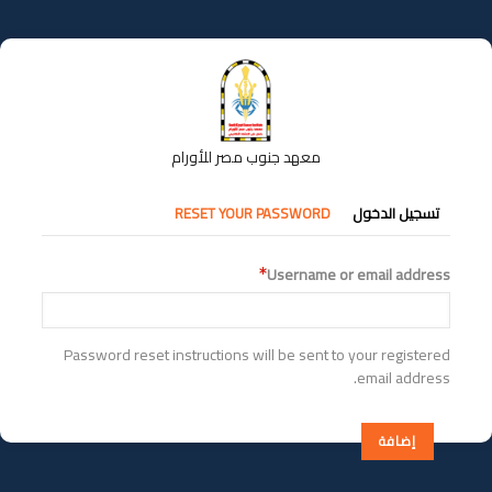
تجاوز
إلى
المحتوى
الرئيسي
معهد جنوب مصر للأورام
التبويبات
تسجيل الدخول
RESET YOUR PASSWORD
الأساسية
Username or email address
Password reset instructions will be sent to your registered
email address.