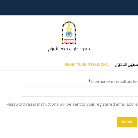
معهد جنوب مصر للأورام
تبويبات
سجيل الدخول
RESET YOUR PASSWORD
أساسية
Username or email addre
Password reset instructions will be sent to your registered email addre