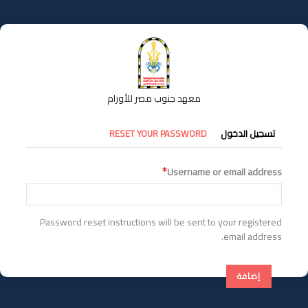
تجاوز
إلى
المحتوى
الرئيسي
معهد جنوب مصر للأورام
التبويبات
تسجيل الدخول
RESET YOUR PASSWORD
الأساسية
Username or email address
Password reset instructions will be sent to your registered
email address.