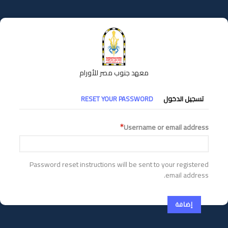
تجاوز
إلى
المحتوى
الرئيسي
معهد جنوب مصر للأورام
التبويبات
تسجيل الدخول
RESET YOUR PASSWORD
الأساسية
Username or email address
Password reset instructions will be sent to your registered
email address.