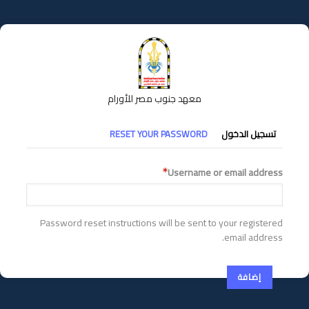
تجاوز
إلى
المحتوى
الرئيسي
معهد جنوب مصر للأورام
التبويبات
تسجيل الدخول
RESET YOUR PASSWORD
الأساسية
Username or email address
Password reset instructions will be sent to your registered
email address.