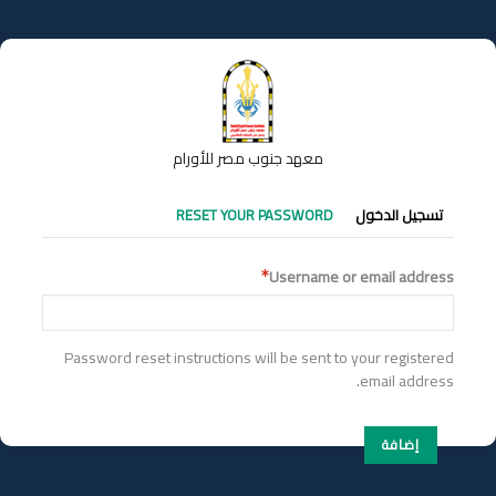
تجاوز
إلى
المحتوى
الرئيسي
معهد جنوب مصر للأورام
التبويبات
تسجيل الدخول
RESET YOUR PASSWORD
الأساسية
Username or email address
Password reset instructions will be sent to your registered
email address.