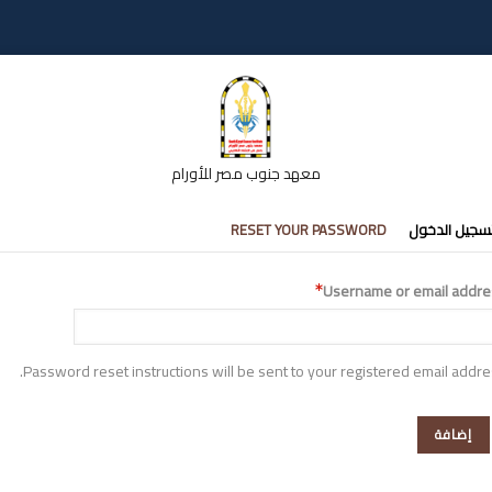
معهد جنوب مصر للأورام
تبويبات
سجيل الدخول
RESET YOUR PASSWORD
أساسية
Username or email addre
Password reset instructions will be sent to your registered email addre