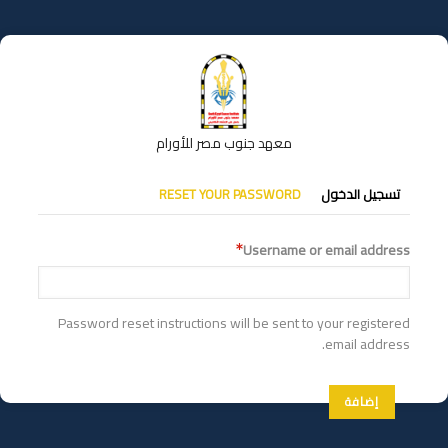
تجاوز
إلى
المحتوى
الرئيسي
معهد جنوب مصر للأورام
التبويبات
تسجيل الدخول
RESET YOUR PASSWORD
الأساسية
Username or email address
Password reset instructions will be sent to your registered
email address.