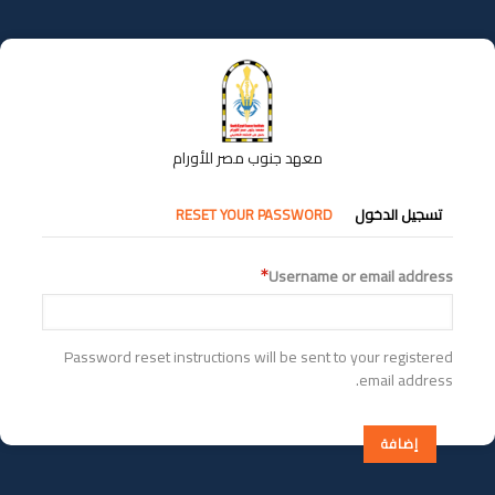
تجاوز
إلى
المحتوى
الرئيسي
معهد جنوب مصر للأورام
التبويبات
تسجيل الدخول
RESET YOUR PASSWORD
الأساسية
Username or email address
Password reset instructions will be sent to your registered
email address.