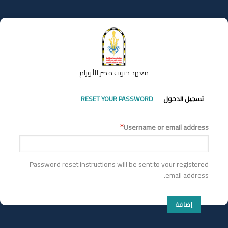
تجاوز
إلى
المحتوى
الرئيسي
معهد جنوب مصر للأورام
التبويبات
تسجيل الدخول
RESET YOUR PASSWORD
الأساسية
Username or email address
Password reset instructions will be sent to your registered
email address.