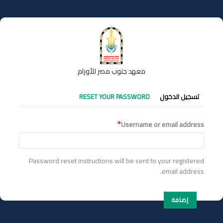
تجاوز
إلى
المحتوى
الرئيسي
معهد جنوب مصر للأورام
التبويبات
تسجيل الدخول
RESET YOUR PASSWORD
الأساسية
Username or email address
Password reset instructions will be sent to your registered
email address.