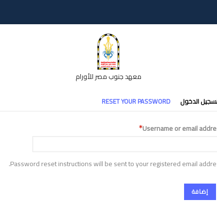
معهد جنوب مصر للأورام
تبويبات
سجيل الدخول
RESET YOUR PASSWORD
أساسية
Username or email addre
Password reset instructions will be sent to your registered email addre