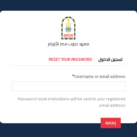
تجاوز
إلى
المحتوى
الرئيسي
معهد جنوب مصر للأورام
التبويبات
تسجيل الدخول
RESET YOUR PASSWORD
الأساسية
Username or email address
Password reset instructions will be sent to your registered
email address.