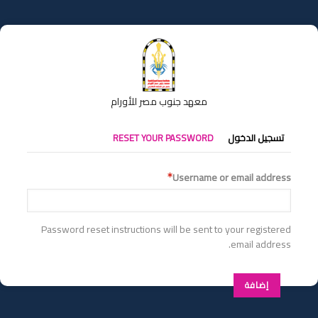
تجاوز
إلى
المحتوى
الرئيسي
معهد جنوب مصر للأورام
التبويبات
تسجيل الدخول
RESET YOUR PASSWORD
الأساسية
Username or email address
Password reset instructions will be sent to your registered
email address.