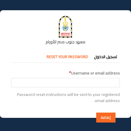
تجاوز
إلى
المحتوى
الرئيسي
معهد جنوب مصر للأورام
التبويبات
تسجيل الدخول
RESET YOUR PASSWORD
الأساسية
Username or email address
Password reset instructions will be sent to your registered
email address.