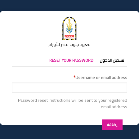
تجاوز
إلى
المحتوى
الرئيسي
معهد جنوب مصر للأورام
التبويبات
تسجيل الدخول
RESET YOUR PASSWORD
الأساسية
Username or email address
Password reset instructions will be sent to your registered
email address.