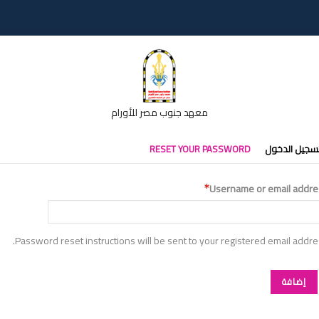
معهد جنوب مصر للأورام
تبويبات
سجيل الدخول
RESET YOUR PASSWORD
أساسية
Username or email addre
Password reset instructions will be sent to your registered email addre