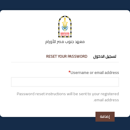
تجاوز
إلى
المحتوى
الرئيسي
معهد جنوب مصر للأورام
التبويبات
تسجيل الدخول
RESET YOUR PASSWORD
الأساسية
Username or email address
Password reset instructions will be sent to your registered
email address.