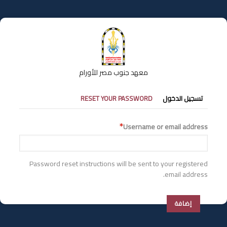
تجاوز
إلى
المحتوى
الرئيسي
معهد جنوب مصر للأورام
التبويبات
تسجيل الدخول
RESET YOUR PASSWORD
الأساسية
Username or email address
Password reset instructions will be sent to your registered
email address.