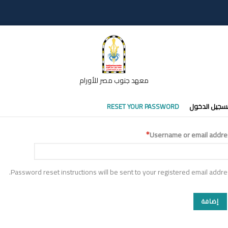
معهد جنوب مصر للأورام
تبويبات
سجيل الدخول
RESET YOUR PASSWORD
أساسية
Username or email addre
Password reset instructions will be sent to your registered email addre