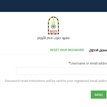
معهد جنوب مصر للأورام
تبويبات
سجيل الدخول
RESET YOUR PASSWORD
أساسية
Username or email addre
Password reset instructions will be sent to your registered email addre