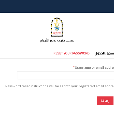
معهد جنوب مصر للأورام
تبويبات
سجيل الدخول
RESET YOUR PASSWORD
أساسية
Username or email addre
Password reset instructions will be sent to your registered email addre