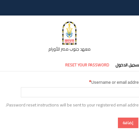
معهد جنوب مصر للأورام
تبويبات
سجيل الدخول
RESET YOUR PASSWORD
أساسية
Username or email addre
Password reset instructions will be sent to your registered email addre