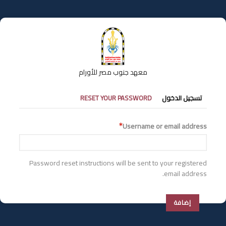
تجاوز
إلى
المحتوى
الرئيسي
معهد جنوب مصر للأورام
التبويبات
تسجيل الدخول
RESET YOUR PASSWORD
الأساسية
Username or email address
Password reset instructions will be sent to your registered
email address.