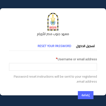
تجاوز
إلى
المحتوى
الرئيسي
معهد جنوب مصر للأورام
التبويبات
تسجيل الدخول
RESET YOUR PASSWORD
الأساسية
Username or email address
Password reset instructions will be sent to your registered
email address.