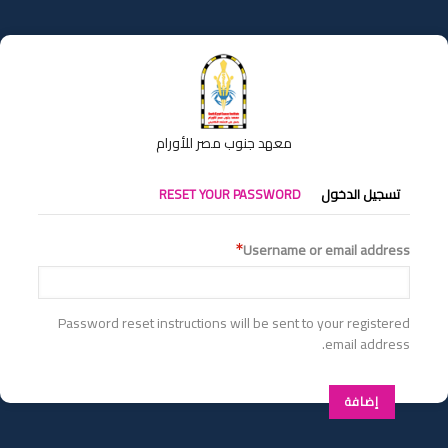
تجاوز
إلى
المحتوى
الرئيسي
معهد جنوب مصر للأورام
التبويبات
تسجيل الدخول
RESET YOUR PASSWORD
الأساسية
Username or email address
Password reset instructions will be sent to your registered
email address.