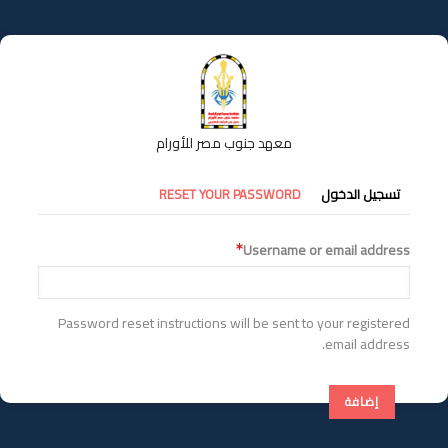
تجاوز
إلى
المحتوى
الرئيسي
معهد جنوب مصر للأورام
التبويبات
تسجيل الدخول
RESET YOUR PASSWORD
الأساسية
Username or email address
Password reset instructions will be sent to your registered
email address.