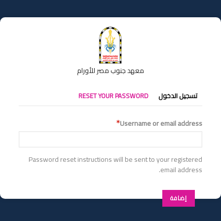
تجاوز
إلى
المحتوى
الرئيسي
معهد جنوب مصر للأورام
التبويبات
تسجيل الدخول
RESET YOUR PASSWORD
الأساسية
Username or email address
Password reset instructions will be sent to your registered
email address.