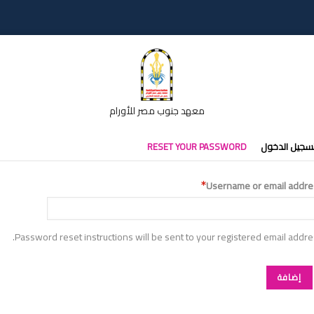
معهد جنوب مصر للأورام
تبويبات
سجيل الدخول
RESET YOUR PASSWORD
أساسية
Username or email addre
Password reset instructions will be sent to your registered email addre