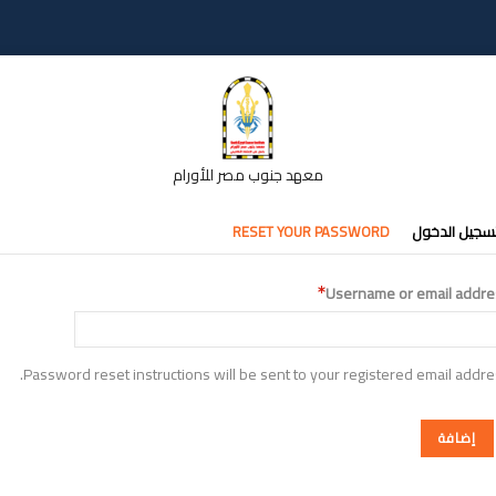
معهد جنوب مصر للأورام
تبويبات
سجيل الدخول
RESET YOUR PASSWORD
أساسية
Username or email addre
Password reset instructions will be sent to your registered email addre