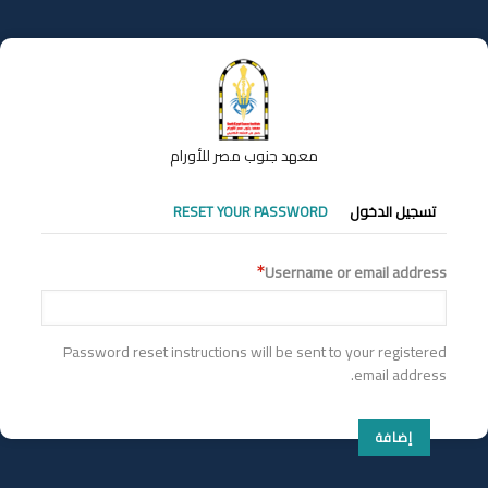
تجاوز
إلى
المحتوى
الرئيسي
معهد جنوب مصر للأورام
التبويبات
تسجيل الدخول
RESET YOUR PASSWORD
الأساسية
Username or email address
Password reset instructions will be sent to your registered
email address.