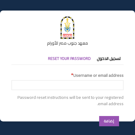
تجاوز
إلى
المحتوى
الرئيسي
معهد جنوب مصر للأورام
التبويبات
تسجيل الدخول
RESET YOUR PASSWORD
الأساسية
Username or email address
Password reset instructions will be sent to your registered
email address.