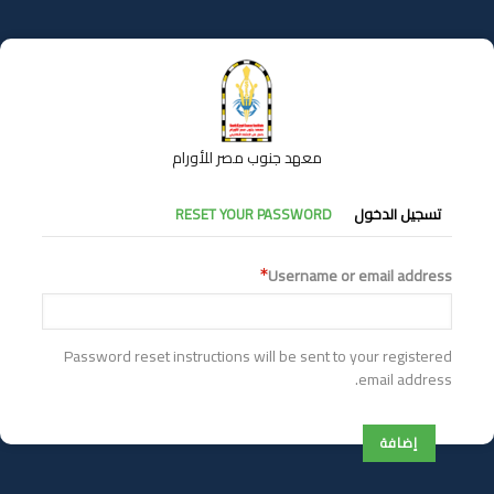
تجاوز
إلى
المحتوى
الرئيسي
معهد جنوب مصر للأورام
التبويبات
تسجيل الدخول
RESET YOUR PASSWORD
الأساسية
Username or email address
Password reset instructions will be sent to your registered
email address.