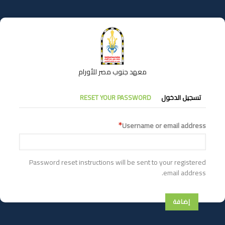
تجاوز
إلى
المحتوى
الرئيسي
معهد جنوب مصر للأورام
التبويبات
تسجيل الدخول
RESET YOUR PASSWORD
الأساسية
Username or email address
Password reset instructions will be sent to your registered
email address.