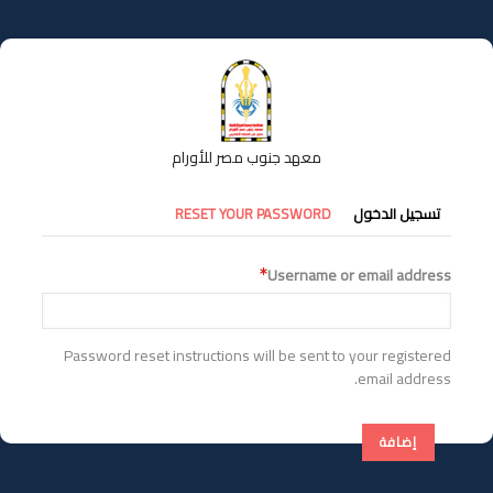
تجاوز
إلى
المحتوى
الرئيسي
معهد جنوب مصر للأورام
التبويبات
تسجيل الدخول
RESET YOUR PASSWORD
الأساسية
Username or email address
Password reset instructions will be sent to your registered
email address.