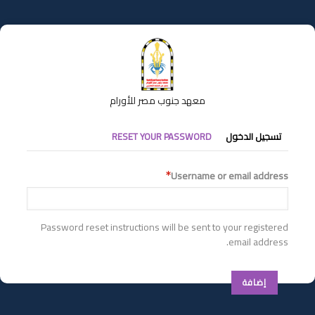
تجاوز
إلى
المحتوى
الرئيسي
معهد جنوب مصر للأورام
التبويبات
تسجيل الدخول
RESET YOUR PASSWORD
الأساسية
Username or email address
Password reset instructions will be sent to your registered
email address.