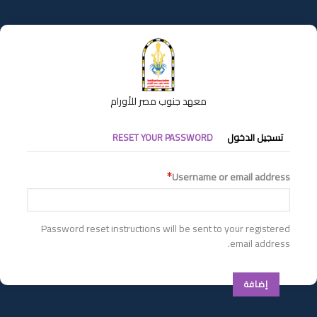
تجاوز
إلى
المحتوى
الرئيسي
معهد جنوب مصر للأورام
التبويبات
تسجيل الدخول
RESET YOUR PASSWORD
الأساسية
Username or email address
Password reset instructions will be sent to your registered
email address.