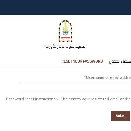
معهد جنوب مصر للأورام
تبويبات
سجيل الدخول
RESET YOUR PASSWORD
أساسية
Username or email addre
Password reset instructions will be sent to your registered email addre