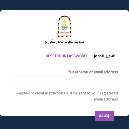
تجاوز
إلى
المحتوى
الرئيسي
معهد جنوب مصر للأورام
التبويبات
تسجيل الدخول
RESET YOUR PASSWORD
الأساسية
Username or email address
Password reset instructions will be sent to your registered
email address.