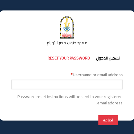
تجاوز
إلى
المحتوى
الرئيسي
معهد جنوب مصر للأورام
التبويبات
تسجيل الدخول
RESET YOUR PASSWORD
الأساسية
Username or email address
Password reset instructions will be sent to your registered
email address.