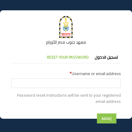
تجاوز
إلى
المحتوى
الرئيسي
معهد جنوب مصر للأورام
التبويبات
تسجيل الدخول
RESET YOUR PASSWORD
الأساسية
Username or email address
Password reset instructions will be sent to your registered
email address.