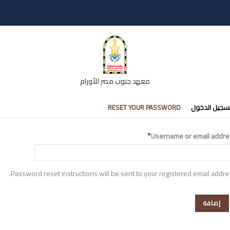
معهد جنوب مصر للأورام
تبويبات
سجيل الدخول
RESET YOUR PASSWORD
أساسية
Username or email addre
Password reset instructions will be sent to your registered email addre