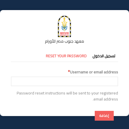
تجاوز
إلى
المحتوى
الرئيسي
معهد جنوب مصر للأورام
التبويبات
تسجيل الدخول
RESET YOUR PASSWORD
الأساسية
Username or email address
Password reset instructions will be sent to your registered
email address.